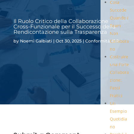
Cosa
Succede
Quando i
Il Ruolo Critico della Collaborazione
Team
Cross-Funzionale per il Successo della
Rendicontazione sulla Trasparenza
Non
by
Noemi Galbiati
|
Oct 30, 2025
|
Conformità
,
ISR
Collabora
no
Costruire
una Forte
Collabora
zione:
Passi
Pratici
Un
Esempio
Quotidia
no