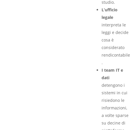
studio.
L’ufficio
legale
interpreta le
leggi e decide
cosa è
considerato
rendicontabile
.
I team IT e
dati
detengono i
sistemi in cui
risiedono le
informazioni,
a volte sparse
su decine di