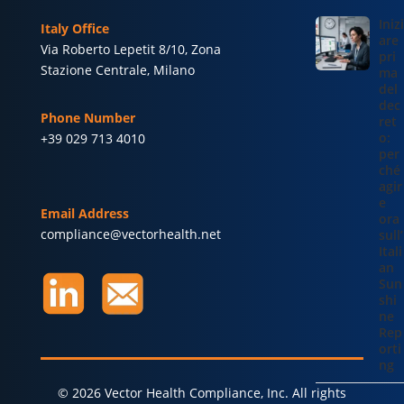
Inizi
Italy Office
are
Via Roberto Lepetit 8/10, Zona
pri
Stazione Centrale, Milano
ma
del
dec
Phone Number
ret
o:
+39 029 713 4010
per
ché
agir
e
Email Address
ora
compliance@vectorhealth.net
sull’
Itali
an
Sun
shi
ne
Rep
orti
ng
© 2026 Vector Health Compliance, Inc. All rights