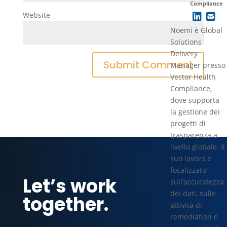
Compliance
Website
Noemi è Global
Solutions
Delivery
Manager presso
Vector Health
Compliance,
dove supporta
la gestione dei
progetti di
trasparenza a
livello globale. Il
suo lavoro è
focalizzato
Let’s work
sull’accuratezza
dei dati, sulle
together.
attività di
remediation e