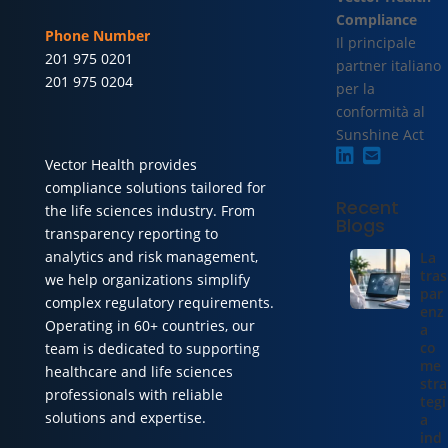
Compliance
Phone Number
Il principale
201 975 0201
partner italiano
201 975 0204
per la
conformità al
Sunshine Act
Vector Health provides
compliance solutions tailored for
Recent
the life sciences industry. From
Blogs
transparency reporting to
analytics and risk management,
La
tras
we help organizations simplify
par
complex regulatory requirements.
enz
Operating in 60+ countries, our
a
co
team is dedicated to supporting
me
healthcare and life sciences
stra
professionals with reliable
tegi
solutions and expertise.
a
ind