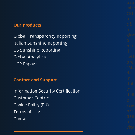
ustr
iale:
cos
a
c’è
Our Products
in
gioc
Global Transparency Reporting
o
Italian Sunshine Reporting
per
US Sunshine Reporting
il
sett
Global Analytics
ore
HCP Engage
“Ma
de
in
Contact and Support
Ital
y”
Information Security Certification
dell
Customer Centric
e
Cookie Policy (EU)
scie
nze
Terms of Use
dell
Contact
a
vita