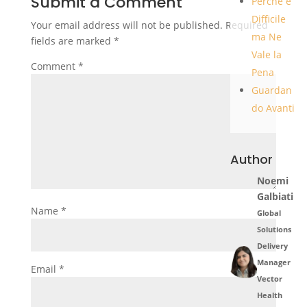
Submit a Comment
Perché è
Difficile
Your email address will not be published.
Required
ma Ne
fields are marked
*
Vale la
Comment
*
Pena
Guardan
do Avanti
Author
Noemi
Galbiati
Name
*
Global
Solutions
Delivery
Manager
Email
*
Vector
Health