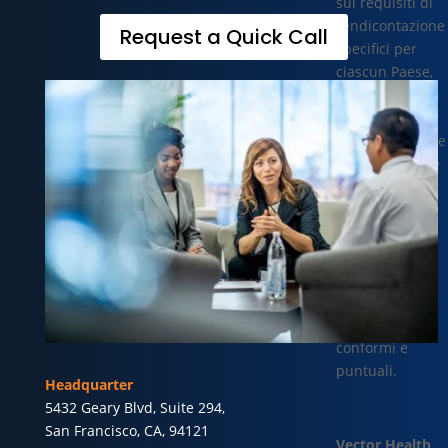
sui requisiti di
rendicontazione
Request a Quick Call
specifici per
ciascun Paese,
con particolare
attenzione
all’Italia. Ricopre
un ruolo chiave
nel coordinare
le esigenze dei
clienti con i
team interni,
garantendo
risultati di
reporting
conformi e
puntuali.
Headquarter
5432 Geary Blvd, Suite 294,
San Francisco, CA, 94121
Vector Health