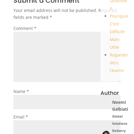
Submit a Comment
Quotidie
n
Your email address will not be published.
Required
Pourquoi
fields are marked
*
C’est
Comment
*
Difficile
Mais
Utile
Regarder
Vers
l’Avenir
Name
*
Author
Noemi
Galbiati
Email
*
Global
Solutions
Delivery