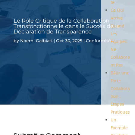
te
Ce Qui
Arrive
Le Rôle Critique de la Collaboration
Transfonctionnelle dans le Succès de la
Quand
Déclaration de Transparence
Les
by
Noemi Galbiati
|
Oct 30, 2025
|
Conformité
Équipes
Ne
Collabore
nt Pas
Bâtir une
Forte
Collabora
tion :
Étapes
Pratiques
Un
Exemple