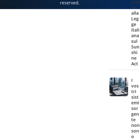
azio
reserved.
ne
alla
Leg
ge
itali
ana
sul
Sun
shi
ne
Act
I
vos
tri
sist
emi
sor
gen
te
non
son
o