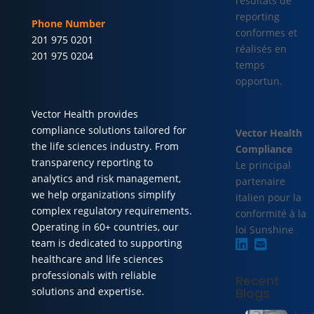
résultats de
reporting
Phone Number
conformes et
201 975 0201
réalisés en
201 975 0204
temps
opportun.
Vector Health provides
compliance solutions tailored for
Vector Health
the life sciences industry. From
Compliance
transparency reporting to
Le principal
analytics and risk management,
partenaire
we help organizations simplify
italien pour la
complex regulatory requirements.
conformité à la
Operating in 60+ countries, our
loi Sunshine
team is dedicated to supporting
healthcare and life sciences
professionals with reliable
Recent
solutions and expertise.
Blogs