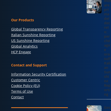
Inizi
are
pri
ma
del
Our Products
dec
ret
Global Transparency Reporting
o:
Italian Sunshine Reporting
per
US Sunshine Reporting
ché
agir
Global Analytics
e
HCP Engage
ora
sull’
Itali
Contact and Support
an
Sun
Information Security Certification
shi
Customer Centric
ne
Rep
Cookie Policy (EU)
orti
Terms of Use
ng
Contact
Ges