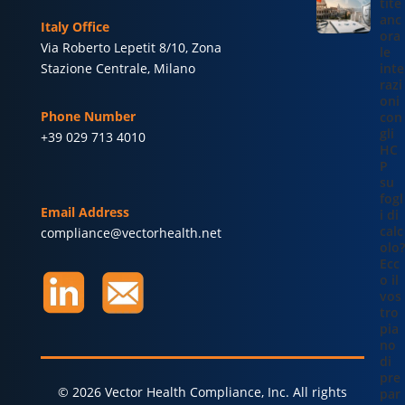
tite
anc
Italy Office
ora
Via Roberto Lepetit 8/10, Zona
le
Stazione Centrale, Milano
inte
razi
oni
Phone Number
con
gli
+39 029 713 4010
HC
P
su
fogl
Email Address
i di
calc
compliance@vectorhealth.net
olo?
Ecc
o il
vos
tro
pia
no
di
pre
© 2026 Vector Health Compliance, Inc. All rights
par