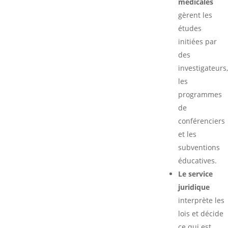
médicales
gèrent les
études
initiées par
des
investigateurs,
les
programmes
de
conférenciers
et les
subventions
éducatives.
Le service
juridique
interprète les
lois et décide
ce qui est