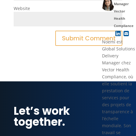
Manager
Website
Vector
Health
Compliance
Noemi est
Global Solutions
Delivery
Manager chez
Vector Health
Compliance, où
elle soutient la
prestation de
services pour
des projets de
Let’s work
transparence à
together.
l’échelle
mondiale. Son
travail se