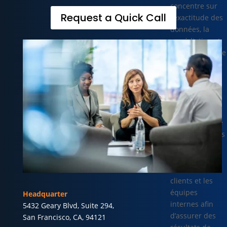
concentre sur
Request a Quick Call
l’exactitude des
données, la
remédiation et
les exigences de
déclaration
spécifiques à
chaque pays,
avec un accent
particulier sur
l’Italie. Elle joue
un rôle clé dans
la coordination
entre les
besoins des
clients et les
équipes
Headquarter
internes afin
5432 Geary Blvd, Suite 294,
d’assurer des
San Francisco, CA, 94121