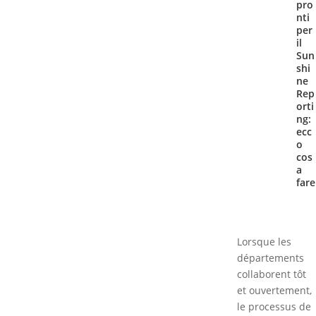
pro
nti
per
il
Sun
shi
ne
Rep
orti
ng:
ecc
o
cos
a
fare
Lorsque les
départements
collaborent tôt
et ouvertement,
le processus de